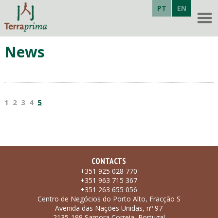
PT
EN
News
1
2
3
4
5
CONTACTS
+351 925 028 770
+351 963 715 367
+351 263 655 056
Centro de Negócios do Porto Alto, Fracção S
Avenida das Nações Unidas, nº 97
2135-199 Samora Correia, Portugal