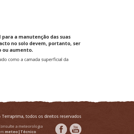
al para a manutenção das suas
pacto no solo devem, portanto, ser
o ou aumento.
nido como a camada superficial da
.
 Terraprima, todos os direitos reservados
Consulte a meteorologia
em
meteo|Técnico