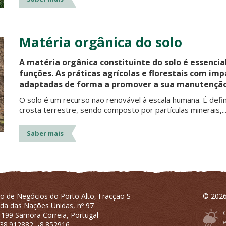
Matéria orgânica do solo
A matéria orgânica constituinte do solo é essenci
funções. As práticas agrícolas e florestais com im
adaptadas de forma a promover a sua manutençã
O solo é um recurso não renovável à escala humana. É defi
crosta terrestre, sendo composto por partículas minerais,..
Saber mais
o de Negócios do Porto Alto, Fracção S
© 2026
da das Nações Unidas, nº 97
199 Samora Correia, Portugal
38.912882, -8.852916